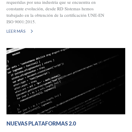
requeridas por una industria que se encuentra en
constante evolución, desde RD Sistemas hemos
trabajado en la obtención de la certificación UNE-EN
ISO 9001:2015.
LEER MÁS
NUEVAS PLATAFORMAS 2.0