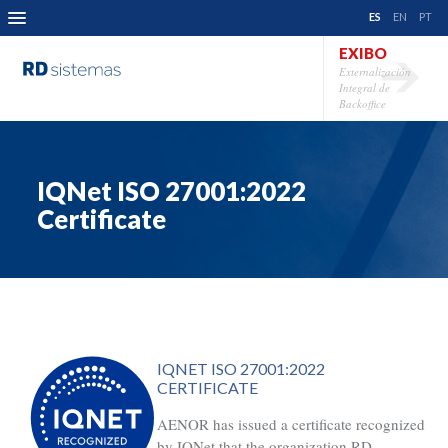
ES
EN
PT
EXIBO
Externalización
Integral de
Backoffice
IQNet ISO 27001:2022
Certificate
IQNET ISO 27001:2022
CERTIFICATE
AENOR has issued a certificate recognized
by IQNet that the organization RD